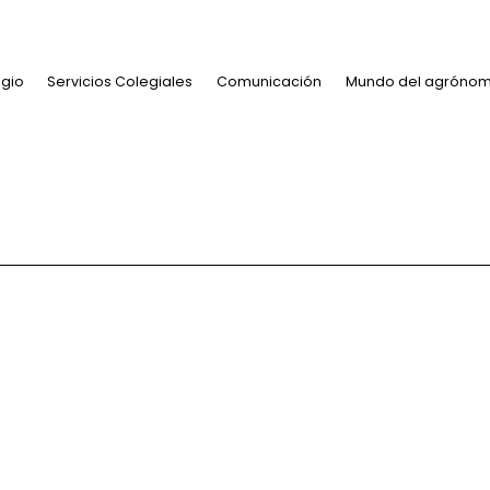
Pasar al contenido p
Navegación principal
El Colegio
Servicios Colegiales
Comunicación
Mundo