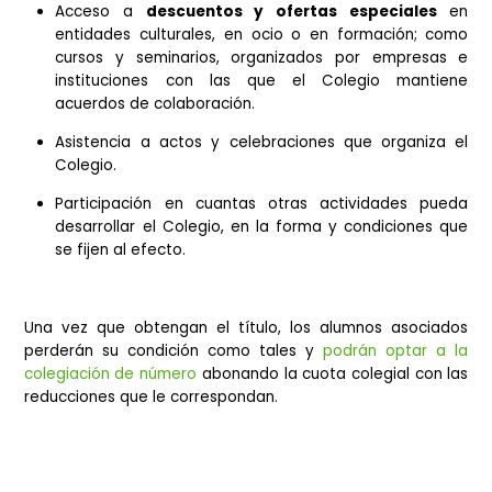
Recepción de los
boletines informativos
que
envían cada semana con información sobre el Col
y la profesión.
Recepción de la
revista Mundo del Agrónomo
,
se distribuye trimestralmente entre los colegia
instituciones y organizaciones del sector.
Acceso a
descuentos y ofertas especiales
entidades culturales, en ocio o en formación; 
cursos y seminarios, organizados por empresa
instituciones con las que el Colegio manti
acuerdos de colaboración.
Asistencia a actos y celebraciones que organiz
Colegio.
Participación en cuantas otras actividades pu
desarrollar el Colegio, en la forma y condiciones