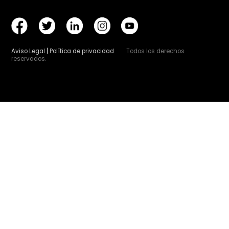
Vie, 31/07/2026 - 12:06
Proceso participativo: Proyecto de Decreto por e
que se establecen las condiciones para la gestió
de los residuos orgánicos mediante su
transformación en biometano
Colegio Oficial de Ingenieros Agrónomos de Centr
Canarias