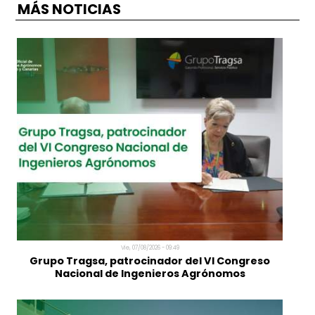
Antes de comenzar, ten preparados
copia de 
documentos siguientes
, en formato de imagen (j
png) o pdf. Pueden ser imágenes / fotos grabadas co
móvil, si tienen suficiente calidad.
- Fotografía actual, tipo carné.
- DNI (ambas caras).
- Justificante de matrícula actual.
MÁS NOTICIAS