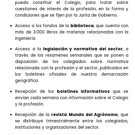
Estado (para alumnos del último año del más
habilitante).
Asistencia a jornadas, conferencias o congre
promovidos por el Colegio.
Participación en aquellos
grupos de trabajo
q
pueda constituir el Colegio, para tratar so
cuestiones de interés de la profesión, en la for
condiciones que se fijen por la Junta de Gobierno.
Acceso a los fondos de la
biblioteca
, que cuenta
más de 3.000 libros de materias relacionadas co
ingeniería.
Acceso a la
legislación y normativa del secto
través de los resúmenes semanales que se pone
disposición de los colegiados sobre normat
relacionada con la profesión y el sector, publicado
los boletines oficiales de nuestra demarcac
geográfica.