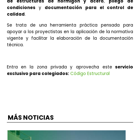
Disponibles en la
zona privada de esta página 
incluyen
modelos de memoria justificativa
d
cumplimiento del Código Estructural,
anejos de cálc
de estructuras de hormigón y acero
,
pliego
condiciones
y
documentación para el control
calidad
.
Se trata de una herramienta práctica pensada p
apoyar a los proyectistas en la aplicación de la norma
vigente y facilitar la elaboración de la documenta
técnica.
Entra en la zona privada y aprovecha este
servi
exclusivo para colegiados:
Código Estructural