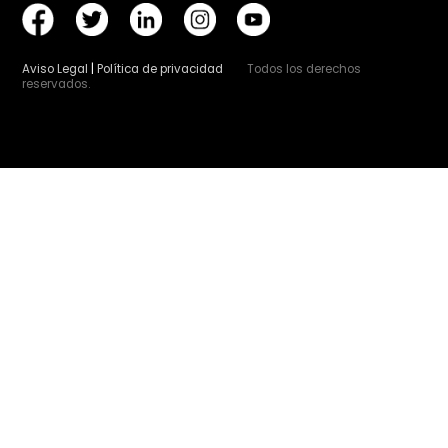
esencial de prevención
Colegio Oficial de Ingenieros Agrónomos de Centr
Canarias
Bretón de los Herreros, 43, 1ª planta - 28003 Madrid
Telf. 91 441 61 98 / 91 441 63 98
Email: administracion@agronomoscentro.org