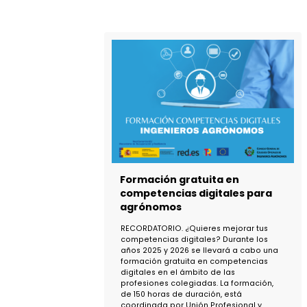
Análisis hidrológico y
dimensionamiento de obras 
drenaje en caminos rurales
El Colegio Oficial de Ingenieros
Agrónomos de Andalucía, a través de l
Fundación Andaluza de Ingenieros
Agrónomos, organiza el curso online
“Análisis hidrológico y dimensionamien
de obras de drenaje en caminos rurale
del 14 de septiembre al 25 de octubre
de 2026.
MAS INFORMACIÓN