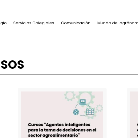
Pasar al contenido p
Navegación principal
El Colegio
Servicios Colegiales
Comunicación
Mundo
CURSOS