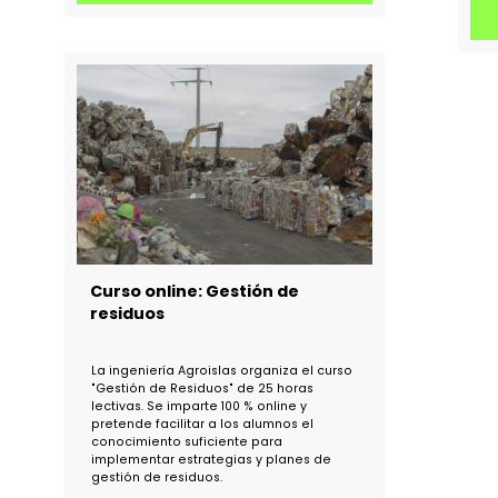
Próximos cursos de la
de
plataforma Formación
Agrónomos
Los próximos cursos incluyen formación
a
técnica y digital para profesionales del
sector agrario e ingeniería: estructuras
metálicas, bioestimulantes,
to
teledetección, gestión de plagas,
s”
auditoría de sistemas, marketing digital
e inteligencia artificial. También abarcan
infraestructuras rurales como drenajes,
firmes e instalaciones eléctricas.
MAS INFORMACIÓN