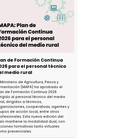
gestión del agua de riego, caminos
rurales, tecnologías LiDAR, mediación,
endoterapia vegetal, inteligencia
artificial, PRESTO, obras hidráulicas,
agricultura de precisión, instalaciones
eléctricas y estructuras metálicas. Una
programación orientada a reforzar la
especialización y actualización
profesional.
MAS INFORMACIÓN