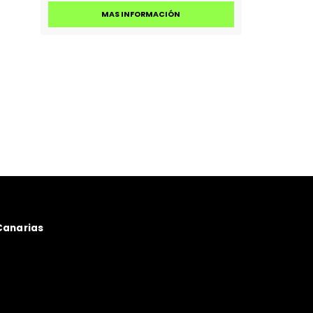
Curso online: Gestión de
residuos
La ingeniería Agroislas organiza el curso
"Gestión de Residuos" de 25 horas
a
lectivas. Se imparte 100 % online y
pretende facilitar a los alumnos el
conocimiento suficiente para
implementar estrategias y planes de
gestión de residuos.
de
MAS INFORMACIÓN