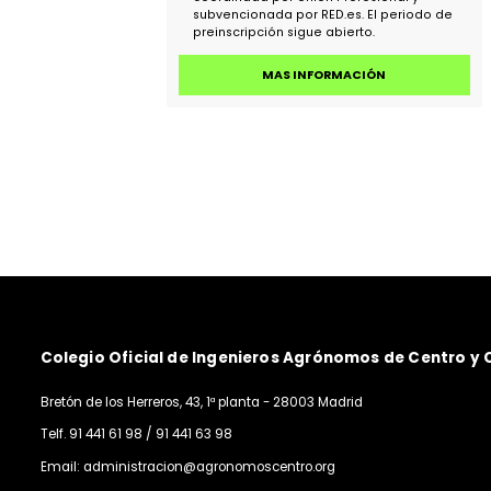
Formación gratuita en
competencias digitales para
agrónomos
RECORDATORIO. ¿Quieres mejorar tus
competencias digitales? Durante los
años 2025 y 2026 se llevará a cabo un
formación gratuita en competencias
digitales en el ámbito de las
profesiones colegiadas. La formación,
de 150 horas de duración, está
coordinada por Unión Profesional y
subvencionada por RED.es. El periodo 
preinscripción sigue abierto.
MAS INFORMACIÓN